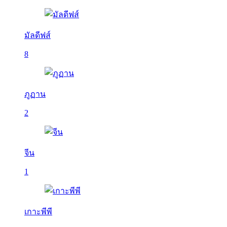
มัลดีฟส์
8
ภูฏาน
2
จีน
1
เกาะพีพี