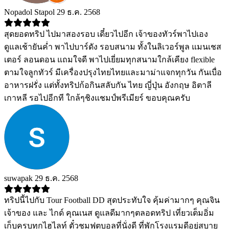
Nopadol Stapol
29 ธ.ค. 2568
สุดยอดทริป ไปมาสองรอบ เดี๋ยวไปอีก เจ้าของทัวร์พาไปเอง
ดูแลเช้ายันค่ำ พาไปบาร์ดัง รอบสนาม ทั้งในลิเวอร์พูล แมนเชส
เตอร์ ลอนดอน แถมใจดี พาไปเยี่ยมทุกสนามใกล้เคียง flexible
ตามใจลูกทัวร์ มีเครื่องปรุงไทยไทยและมาม่าแจกทุกวัน กันเบื่อ
อาหารฝรั่ง แต่ทั้งทริปก้อกินสลับกัน ไทย ญี่ปุ่น อังกฤษ อิตาลี
เกาหลี รอไปอีกที ใกล้ๆชิงแชมป์พรีเมียร์ ขอบคุณครับ
suwapak
29 ธ.ค. 2568
ทริปนี้ไปกับ Tour Football DD สุดประทับใจ คุ้มค่ามากๆ คุณจิน
เจ้าของ และ ไกด์ คุณเนส ดูแลดีมากๆตลอดทริป เที่ยวเต็มอิ่ม
เก็บครบทุกไฮไลท์ ตั๋วชมฟุตบอลที่นั่งดี ที่พักโรงแรมดีอยู่สบาย