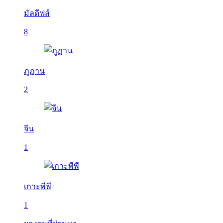
มัลดีฟส์
8
ภูฏาน
2
จีน
1
เกาะพีพี
1