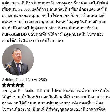
แต่ละสถานที่เที่ยว พิเศษสุดๆกับการพูดคุยเรื่องฟุตบอลไม่ใช่แค่
เพียงแต่Liverpool แต่วิถีการเล่นแต่ละทีม พี่ยักษ์ดอยแดง เล่าได้
อย่างกลมกล่อมสนุกมากๆ ไม่ใช่คอบอล ก็กลายเป็นแฟนหงษ์
แฟนฟุตบอลไปเลยคะ สนุกมากประทับใจสุดๆเกินที่คาดคิดเลย
คะ ถ้ามีโอกาสไปดูฟุตบอล+ท่องเที่ยว แน่นนอนว่าต้องไป
กับFootball DD ขอบคุณที่ทำให้การไปดูฟุตบอลทีมโปรดของ
สามีได้ดั่งใจฝันและประทับใจมากคะ
Adithep Ubon
18 ก.พ. 2569
ขอบคุณ TourfootballDD ที่พาไปพบประสบการณ์ ที่น่าประทับใจ
ได้ดูฟุตบอลทั้งนัดเหย้า และนัดเยือน ที่มีบรรยากาศที่แตกต่างกัน
อย่างมาก ได้เยี่ยมชมสนามฟุตบอลหลายแห่ง ท่องเที่ยวเมือง
โบราณที่สวยงาม มีเสน่ห์ ที่สำคัญดูแลคณะอย่าดี อาหารที่จัด